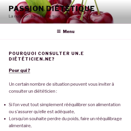
Aller
PASSION DIÉTÉTIQUE
au
La nutrition à portée de tous
contenu
principal
Menu
POURQUOI CONSULTER UN.E
DIÉTÉTICIEN.NE?
Pour qui ?
Un certain nombre de situation peuvent vous inviter à
consulter un diététicien :
Si l’on veut tout simplement rééquilibrer son alimentation
ou s’assurer qu’elle est adéquate,
Lorsqu’on souhaite perdre du poids, faire un rééquilibrage
alimentaire,